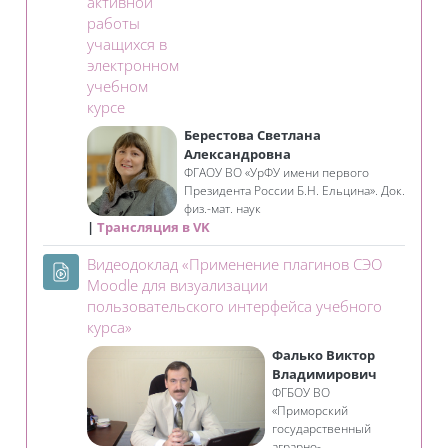
активной
работы
учащихся в
электронном
учебном
Занятие 3KL
курсе
Берестова Светлана
Александровна
ФГАОУ ВО «УрФУ имени первого
Президента России Б.Н. Ельцина». Док.
физ.-мат. наук
Трансляция в VK
Видеодоклад «Применение плагинов СЭО
Moodle для визуализации
пользовательского интерфейса учебного
Файл
курса»
Фалько Виктор
Владимирович
ФГБОУ ВО
«Приморский
государственный
аграрно-