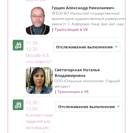
Гущин Александр Николаевич
ФГБОУ ВО «Уральский государственный
архитектурно-художественный университет
имени Н. С. Алфёрова». Канд. физ.-мат. наук
Трансляция в VK
11:30 -
Отслеживание выполнения
12:30
Moodle 4.5:
Занятие 3KL
что нового?
Святогорская Наталья
Владимировна
ООО «Открытые технологии». Старший
методист
Трансляция в VK
12:30 -
Отслеживание выполнения
13:00
Контекстные
задания как
мотивация