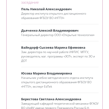
Занятие 3KL
заседание
Пель Николай Александрович
Директор института открытого дистанционного
образования ФГБОУ ВО «‎‎НГПУ»
Дьяченко Алексей Владимирович
Генеральный директор ООО «Открытые технологии»
Вайндорф-Сысоева Марина Ефимовна
Зам. директора по научной работе ИФТИС МПГУ,
руководитель маг. программы «ЭОТ», эксперт по ЭО и
ДОТ
Юсова Марина Владимировна
Начальник учебно-методического отдела института
открытого дистанционного образования ФГБОУ ВО
«‎‎НГПУ», эксперт EdTek
Берестова Светлана Александровна
Заведующий кафедрой теоретической механики ФГАОУ
ВО «УрФУ имени первого Президента России Б.Н.