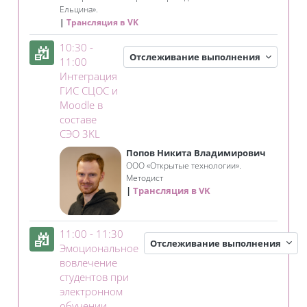
Ельцина».
Трансляция в VK
10:30 -
Отслеживание выполнения
11:00
Интеграция
ГИС СЦОС и
Moodle в
составе
Занятие 3KL
СЭО 3KL
Попов Никита Владимирович
ООО «Открытые технологии».
Методист
Трансляция в VK
11:00 - 11:30
Отслеживание выполнения
Эмоциональное
вовлечение
студентов при
электронном
Занятие 3KL
обучении