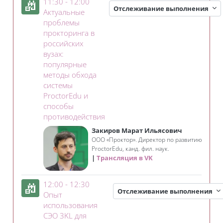
11:30 - 12:00
Отслеживание выполнения
Актуальные
проблемы
прокторинга в
российских
вузах:
популярные
методы обхода
системы
ProctorEdu и
способы
Занятие 3KL
противодействия
Закиров Марат Ильясович
ООО «Проктор». Директор по развитию
ProctorEdu, канд. фил. наук.
Трансляция в VK
12:00 - 12:30
Отслеживание выполнения
Опыт
использования
СЭО 3KL для