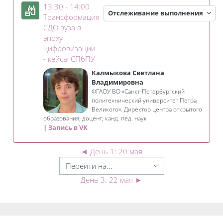
13:30 - 14:00
Отслеживание выполнения
Трансформация
СДО вуза в
эпоху
цифровизации
Занятие 3KL
- кейсы СПбПУ
Калмыкова Светлана
Владимировна
ФГАОУ ВО «Санкт-Петербургский
политехнический университет Петра
Великого». Директор центра открытого
образования, доцент, канд. пед. наук
Запись в VK
◄
День 1: 20 мая
День 3: 22 мая
►
Блоки
Блоки