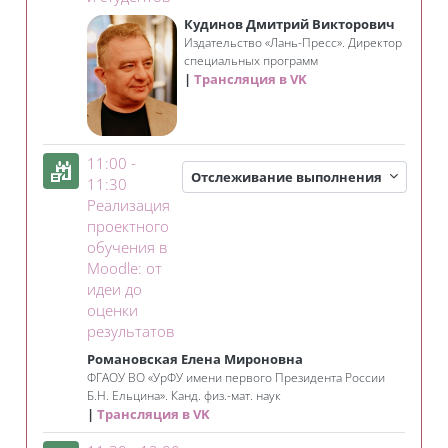
Кудинов Дмитрий Викторович
Издательство «Лань-Пресс». Директор
специальных программ
Трансляция в VK
11:00 -
Отслеживание выполнения
11:30
Реализация
проектного
обучения в
Moodle: от
идеи до
оценки
Занятие 3KL
результатов
Романовская Елена Мироновна
ФГАОУ ВО «УрФУ имени первого Президента России
Б.Н. Ельцина». Канд. физ.-мат. наук
Трансляция в VK