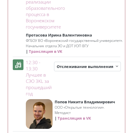
реализации
образовательного
процесса в
Воронежском
Занятие 3KL
госуниверситете
Протасова Ирина Валентиновна
ФГБОУ ВО «Воронежский государственный университет».
Начальник отдела ЭО и ДОТ УОП ВГУ
Трансляция в VK
12:30 -
Отслеживание выполнения
13:30
Лучшее в
СЭО 3KL за
прошедший
Занятие 3KL
год
Попов Никита Владимирович
ООО «Открытые технологии».
Методист
Трансляция в VK