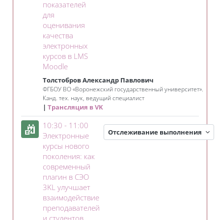
показателей
для
оценивания
качества
электронных
курсов в LMS
Занятие 3KL
Moodle
Толстобров Александр Павлович
ФГБОУ ВО «Воронежский государственный университет».
Канд. тех. наук, ведущий специалист
Трансляция в VK
10:30 - 11:00
Отслеживание выполнения
Электронные
курсы нового
поколения: как
современный
плагин в CЭO
3KL улучшает
взаимодействие
преподавателей
Занятие 3KL
и студентов