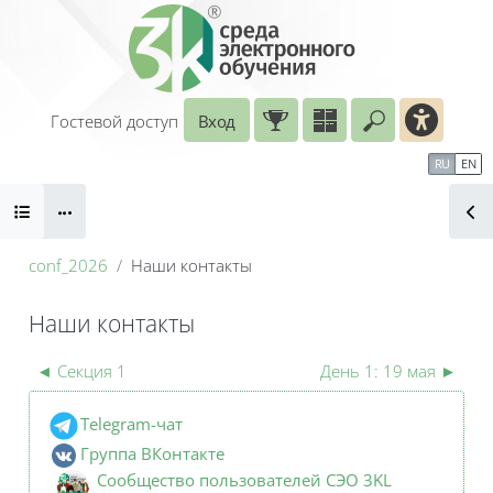
Перейти к основному содержанию
Гостевой доступ
Вход
Введите ваш
Календарь
Справочные материалы
RU
EN
Блоки
Маршрут внедрения
conf_2026
Наши контакты
Наши контакты
Секция: Наши контакты | V Всероссийская
Блоки
◄
Секция 1
День 1: 19 мая
►
Telegram-чат
Группа ВКонтакте
Сообщеcтво пользователей СЭО 3KL