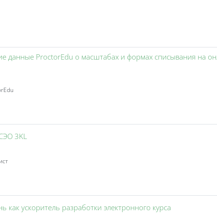
ие данные ProctorEdu о масштабах и формах списывания на он
orEdu
Занятие 3KL
 СЭО 3KL
ист
Занятие 3KL
нь как ускоритель разработки электронного курса