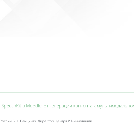
Календа
Всероссийская научно-практиче
и SpeechKit в Moodle: от генерации контента к мультимодальн
России Б.Н. Ельцина».
Директор Центра ИТ-инноваций