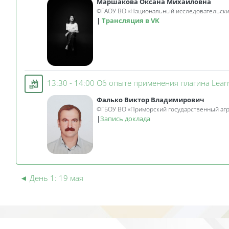
Маршакова Оксана Михайловна
ФГАОУ ВО «Национальный исследовательский
Трансляция в VK
13:30 - 14:00 Об опыте применения плагина Lea
Фалько Виктор Владимирович
ФГБОУ ВО «Приморский государственный агра
|
Запись доклада
◄
День 1: 19 мая
Блоки
Блоки