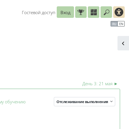
Гостевой доступ
Вход
Введите
рь
Справочные материалы
Маршрут внедрения
RU
EN
ская конференция «Среда элект
День 3: 21 мая
►
Занятие 3KL
ому обучению
Отслеживание выполнения