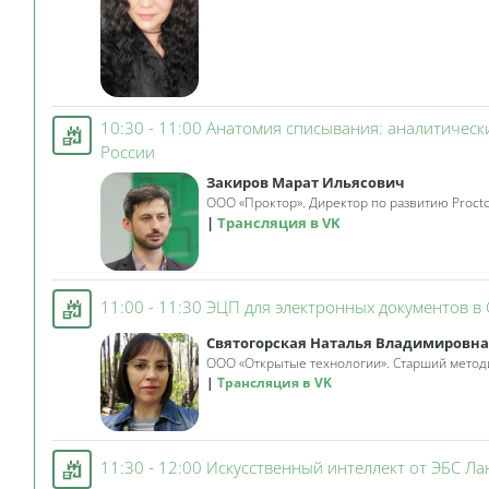
10:30 - 11:00 Анатомия списывания: аналитическ
Занятие 3KL
России
Закиров Марат Ильясович
ООО «Проктор». Директор по развитию Proct
Трансляция в VK
11:00 - 11:30 ЭЦП для электронных документов в
Святогорская Наталья Владимировна
ООО «Открытые технологии». Старший метод
Трансляция в VK
11:30 - 12:00 Искусственный интеллект от ЭБС Ла