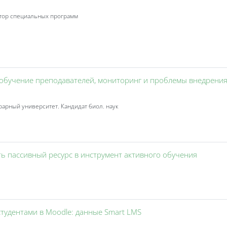
ктор специальных программ
ы, обучение преподавателей, мониторинг и проблемы внедрени
арный университет. Кандидат биол. наук
Занятие
тить пассивный ресурс в инструмент активного обучения
Занятие 3KL
студентами в Moodle: данные Smart LMS