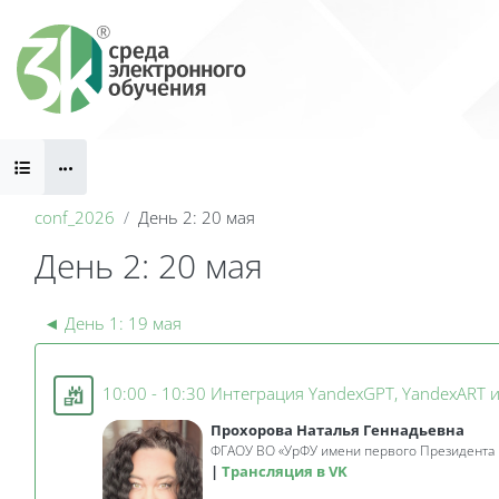
Перейти к основному содержанию
Блоки
conf_2026
День 2: 20 мая
День 2: 20 мая
Секция: День 2: 20 мая | V 
Блоки
◄
День 1: 19 мая
10:00 - 10:30 Интеграция YandexGPT, YandexART 
Прохорова Наталья Геннадьевна
ФГАОУ ВО
«
УрФУ имени первого Президента 
Трансляция в VK