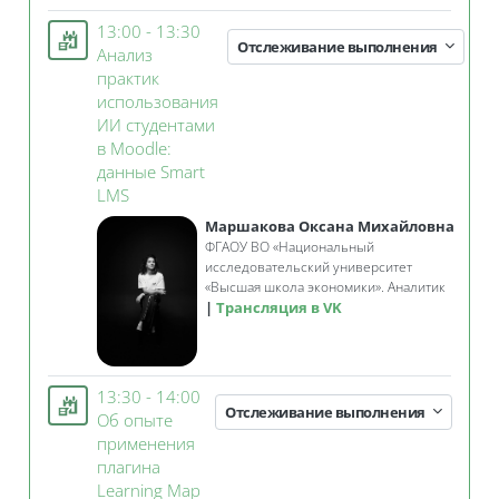
13:00 - 13:30
Отслеживание выполнения
Анализ
практик
использования
ИИ студентами
в Moodle:
данные Smart
Занятие 3KL
LMS
Маршакова Оксана Михайловна
ФГАОУ ВО «Национальный
исследовательский университет
«Высшая школа экономики». Аналитик
Трансляция в VK
13:30 - 14:00
Отслеживание выполнения
Об опыте
применения
плагина
Learning Map