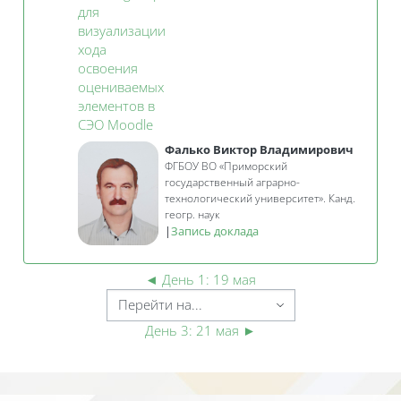
для
визуализации
хода
освоения
оцениваемых
элементов в
Занятие 3KL
СЭО Moodle
Фалько Виктор Владимирович
ФГБОУ ВО «Приморский
государственный аграрно-
технологический университет». Канд.
геогр. наук
|
Запись доклада
◄
День 1: 19 мая
День 3: 21 мая
►
Блоки
Блоки