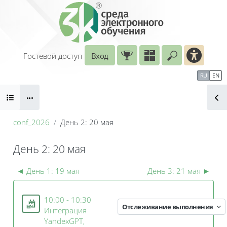
Перейти к основному содержанию
Гостевой доступ
Вход
Введите ваш
Календарь
Справочные материалы
RU
EN
Блоки
Маршрут внедрения
conf_2026
День 2: 20 мая
День 2: 20 мая
Секция: День 2: 20 мая | V Всероссийска
Блоки
◄
День 1: 19 мая
День 3: 21 мая
►
10:00 - 10:30
Отслеживание выполнения
Интеграция
YandexGPT,