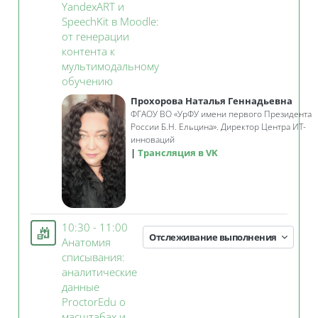
YandexART и
SpeechKit в Moodle:
от генерации
контента к
мультимодальному
Занятие 3KL
обучению
Прохорова Наталья Геннадьевна
ФГАОУ ВО
«
УрФУ имени первого Президента
России Б.Н. Ельцина».
Директор Центра ИТ-
инноваций
Трансляция в VK
10:30 - 11:00
Отслеживание выполнения
Анатомия
списывания:
аналитические
данные
ProctorEdu о
масштабах и