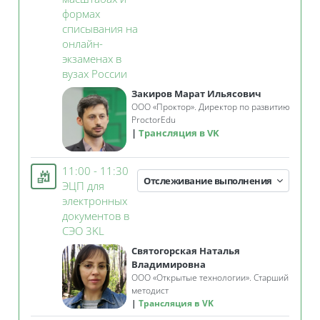
формах
списывания на
онлайн-
экзаменах в
Занятие 3KL
вузах России
Закиров Марат Ильясович
ООО «Проктор». Директор по развитию
ProctorEdu
Трансляция в VK
11:00 - 11:30
Отслеживание выполнения
ЭЦП для
электронных
документов в
Занятие 3KL
СЭО 3KL
Святогорская Наталья
Владимировна
ООО «Открытые технологии». Старший
методист
Трансляция в VK