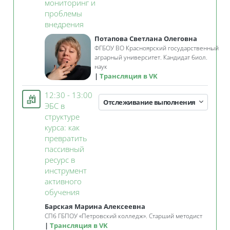
мониторинг и
проблемы
Занятие 3KL
внедрения
Потапова Светлана Олеговна
ФГБОУ ВО Красноярский государственный
аграрный университет. Кандидат биол.
наук
Трансляция в VK
12:30 - 13:00
Отслеживание выполнения
ЭБС в
структуре
курса: как
превратить
пассивный
ресурс в
инструмент
активного
Занятие 3KL
обучения
Барская Марина Алексеевна
СПб ГБПОУ «Петровский колледж». Старший методист
Трансляция в VK