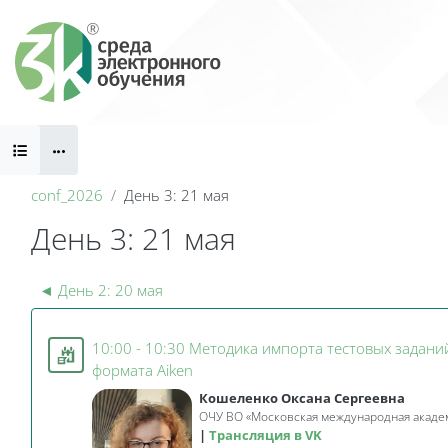
Skip to main content
Blocks
conf_2026
День 3: 21 мая
День 3: 21 мая
Topic: День 3: 21 мая | V В
Blocks
◄
День 2: 20 мая
10:00 - 10:30 Методика импорта тестовых задан
Event 3KL
формата Aiken
Кошеленко Оксана Сергеевна
ОЧУ ВО «Московская международная акаде
Трансляция в VK