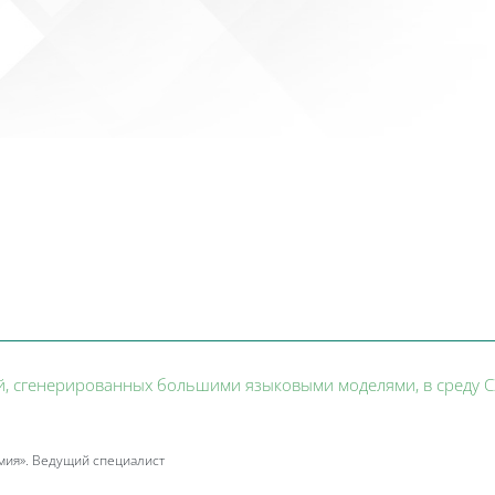
Calend
сероссийская научно-практичес
ий, сгенерированных большими языковыми моделями, в среду С
мия». Ведущий специалист