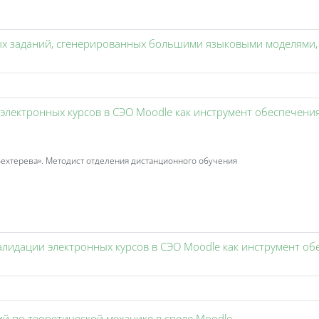
х заданий, сгенерированных большими языковыми моделями, 
 электронных курсов в СЭО Moodle как инструмент обеспечени
ехтерева». Методист отделения дистанционного обучения
алидации электронных курсов в СЭО Moodle как инструмент об
Event 3KL
ий по теоретической механике в среде Moodle