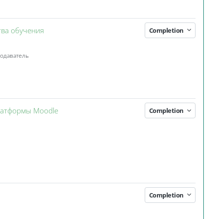
Event 3KL
тва обучения
Completion
подаватель
Event 3KL
платформы Moodle
Completion
Completion