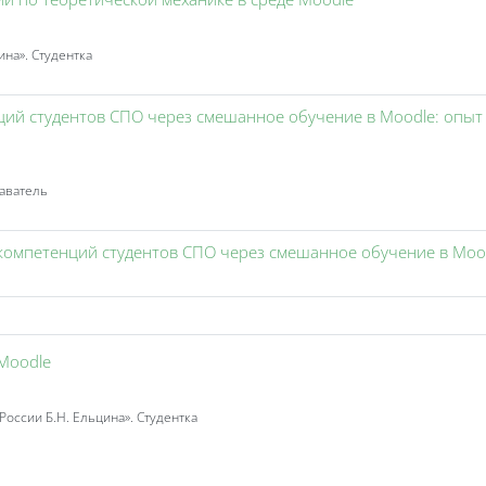
на». Студентка
ций студентов СПО через смешанное обучение в Moodle: опы
даватель
омпетенций студентов СПО через смешанное обучение в Moo
Event 3KL
 Moodle
оссии Б.Н. Ельцина». Студентка