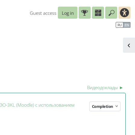
Guest access
Log in
Enter you
ar
Справочные материалы
Маршрут внедрения
RU
EN
B
кая конференция «Среда электро
Видеодоклады
►
ЭО-3KL (Moodle) с использованием
Completion