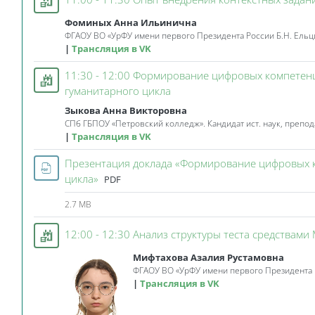
Фоминых Анна Ильинична
ФГАОУ ВО «УрФУ имени первого Президента России Б.Н. Ельци
Трансляция в VK
11:30 - 12:00 Формирование цифровых компетен
Event 3KL
гуманитарного цикла
Зыкова Анна Викторовна
СПб ГБПОУ «Петровский колледж». Кандидат ист. наук, препо
Трансляция в VK
Презентация доклада «Формирование цифровых к
File
цикла»
PDF
2.7 MB
12:00 - 12:30 Анализ структуры теста средствами
Мифтахова Азалия Рустамовна
ФГАОУ ВО «УрФУ имени первого Президента Р
Трансляция в VK