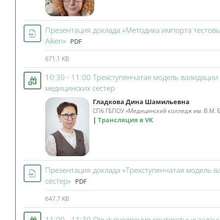
Презентация доклада «Методика импорта тестовы
File
Aiken»
PDF
671.1 KB
10:30 - 11:00 Трехступенчатая модель валидации
Event 3KL
медицинских сестер
Гладкова Дина Шамильевна
СПб ГБПОУ «Медицинский колледж им. В.М. Б
Трансляция в VK
Презентация доклада «Трехступенчатая модель в
File
сестер»
PDF
647.7 KB
11:00 - 11:30 Опыт внедрения контекстных задан