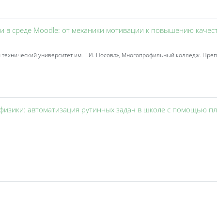
ии в среде Moodle: от механики мотивации к повышению качес
 технический университет им. Г.И. Носова», Многопрофильный колледж. Пре
я физики: автоматизация рутинных задач в школе с помощью 
ent 3KL