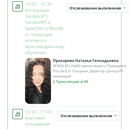
10:00 - 10:30
Отслеживание выполнения
Интеграция
YandexGPT,
YandexART и
SpeechKit в Moodle:
от генерации
контента к
мультимодальному
Занятие 3KL
обучению
Прохорова Наталья Геннадьевна
ФГАОУ ВО
«
УрФУ имени первого Президента
России Б.Н. Ельцина».
Директор Центра ИТ-
инноваций
Трансляция в VK
10:30 - 11:00
Отслеживание выполнения
Анатомия
списывания: