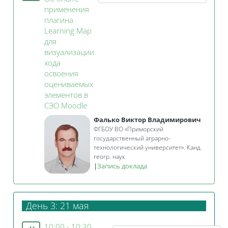
применения
плагина
Learning Map
для
визуализации
хода
освоения
оцениваемых
элементов в
Занятие 3KL
СЭО Moodle
Фалько Виктор Владимирович
ФГБОУ ВО «Приморский
государственный аграрно-
технологический университет». Канд.
геогр. наук
|
Запись доклада
День 3: 21 мая
10:00 - 10:30