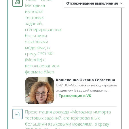
Отслеживание выполнения
Методика
импорта
тестовых
заданий,
сгенерированных
большими
языковыми
моделями, в
среду СЭО-3KL
(Moodle) с
использованием
Занятие 3KL
формата Aiken
Кошеленко Оксана Сергеевна
ОЧУ ВО «Московская международная
академия». Ведущий специалист
Трансляция в VK
Презентация доклада «Методика импорта
тестовых заданий, сгенерированных
большими языковыми моделями, в среду