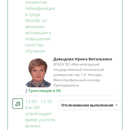
элементов
геймификации
в среде
Moodle: от
механики
мотивации к
повышению
качества
Занятие 3KL
обучения
Давыдова Ирина Витальевна
ФГБОУ ВО «Магнитогорский
государственный технический
университет им. Г.И. Носова»,
Многопрофильный колледж.
Преподаватель
Трансляция в VK
13:00 - 13:30
Отслеживание выполнения
Как ИИ
освобождает
время учителя
физики: