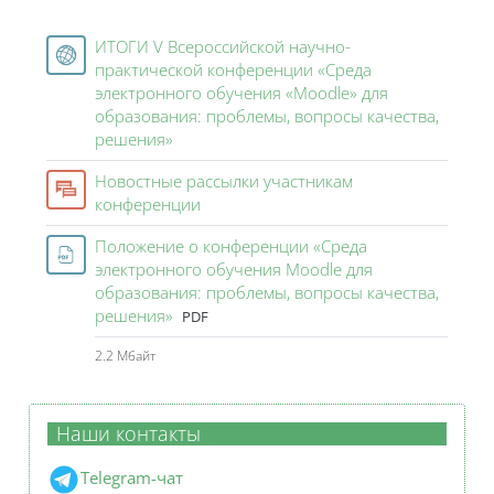
Курс: V Всероссийская научно-практическ
ИТОГИ V Всероссийской научно-
практической конференции «Среда
электронного обучения «Moodle» для
образования: проблемы, вопросы качества,
Гиперссылка
решения»
Новостные рассылки участникам
Форум
конференции
Положение о конференции «Среда
электронного обучения Moodle для
образования: проблемы, вопросы качества,
Файл
решения»
PDF
2.2 Мбайт
Наши контакты
Telegram-чат