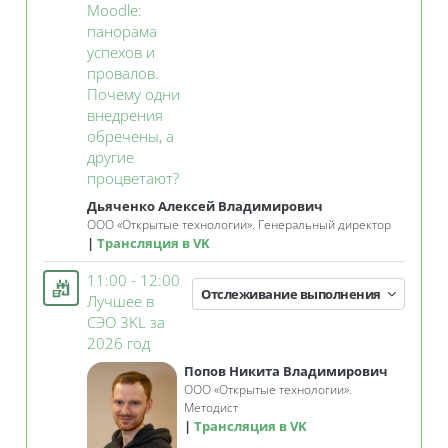
Moodle:
панорама
успехов и
провалов.
Почему одни
внедрения
обречены, а
другие
Занятие 3KL
процветают?
Дьяченко Алексей Владимирович
ООО
«Открытые технологии»
. Генеральный директор
Трансляция в VK
11:00 - 12:00
Отслеживание выполнения
Лучшее в
СЭО 3KL за
Занятие 3KL
2026 год
Попов Никита Владимирович
ООО «Открытые технологии».
Методист
Трансляция в VK