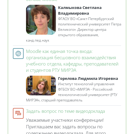
Калмыкова Светлана
Владимировна
ФГАОУ ВО «Санкт-Петербургский
политехнический университет Петра
Великого». Директор центра
открытого образования,
канд.пед.наук
Moodle как единая точка входа:
организация бесшовного взаимодействия
учебного отдела, кафедры, преподавателей
Гиперссылка
и студентов РТУ МИРЭА
Горелова Людмила Игоревна
Институт технологий управления
ФГБОУ ВО «МИРЭА - Российский
технологический университет (РТУ
МИРЭА», старший преподаватель
Форум
Задать вопрос по теме видеодоклада
Уважаемые участники конференции!
Приглашаем вас задать вопросы по
содержанию видеодоклада. Для этого