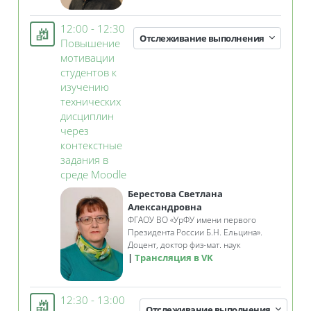
12:00 - 12:30
Отслеживание выполнения
Повышение
мотивации
студентов к
изучению
технических
дисциплин
через
контекстные
задания в
Занятие 3KL
среде Moodle
Берестова Светлана
Александровна
ФГАОУ ВО
«
УрФУ имени первого
Президента России Б.Н. Ельцина»
.
Доцент, доктор физ-мат. наук
Трансляция в VK
12:30 - 13:00
Отслеживание выполнения