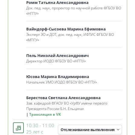
Ромм Татьяна Александровна
Док. пед. наук, проректор по научной работе ФГБОУ ВО
«
НГПУ
»
Вайндорф-Сысоева Марина Ефимовна
Эксперт ЭО и ДОТ, док. пед. наук, ИФТИС ФГБОУ ВО
«
МПГУ
»
Пель Николай Александрович
Директор ИОДО ФГБОУ ВО
«
НГПУ
»
Юсова Марина Владимировна
Начальник УМО ИОДО ФГБОУ ВО
«
НГПУ
»
Берестова Светлана Александровна
Зав. кафедрой ФГАОУ ВО
«
УрФУ имени первого
Президента России Б.Н. Ельцина»
Трансляция в VK
10:30 - 11:00
Отслеживание выполнения
25 лет с