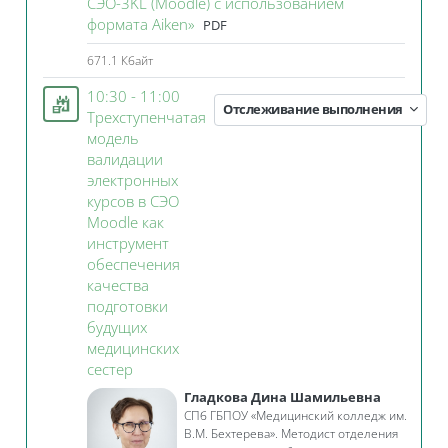
СЭО-3KL (Moodle) с использованием
Файл
формата Aiken»
PDF
671.1 Кбайт
10:30 - 11:00
Отслеживание выполнения
Трехступенчатая
модель
валидации
электронных
курсов в СЭО
Moodle как
инструмент
обеспечения
качества
подготовки
будущих
медицинских
Занятие 3KL
сестер
Гладкова Дина Шамильевна
СПб ГБПОУ «Медицинский колледж им.
В.М. Бехтерева». Методист отделения