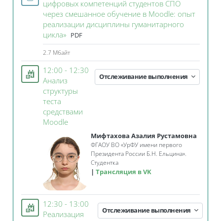
цифровых компетенций студентов СПО
через смешанное обучение в Moodle: опыт
реализации дисциплины гуманитарного
Файл
цикла»
PDF
2.7 Мбайт
12:00 - 12:30
Отслеживание выполнения
Анализ
структуры
теста
средствами
Занятие 3KL
Moodle
Мифтахова Азалия Рустамовна
ФГАОУ ВО «УрФУ имени первого
Президента России Б.Н. Ельцина».
Студентка
Трансляция в VK
12:30 - 13:00
Отслеживание выполнения
Реализация