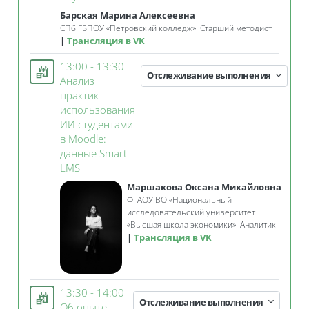
Барская Марина Алексеевна
СПб ГБПОУ «Петровский колледж». Старший методист
Трансляция в VK
13:00 - 13:30
Отслеживание выполнения
Анализ
практик
использования
ИИ студентами
в Moodle:
данные Smart
Занятие 3KL
LMS
Маршакова Оксана Михайловна
ФГАОУ ВО «Национальный
исследовательский университет
«Высшая школа экономики». Аналитик
Трансляция в VK
13:30 - 14:00
Отслеживание выполнения
Об опыте