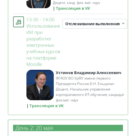
Доцент,
канд. физ.-мат. наук
Трансляция в VK
13:30 - 14:00
Отслеживание выполнения
Использование
ИИ при
разработке
электронных
учебных курсов
на платформе
Занятие 3KL
Moodle
Устинов Владимир Алексеевич
ФГАОУ ВО УрФУ имени первого
Президента России Б.Н. Ельцина».
Доцент,
Начальник управления
корпоративного ИТ-обучения, кандидат
физ-мат. наук
Трансляция в VK
День 2: 20 мая