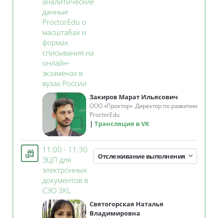
аналитические
данные
ProctorEdu о
масштабах и
формах
списывания на
онлайн-
экзаменах в
Занятие 3KL
вузах России
Закиров Марат Ильясович
ООО «Проктор». Директор по развитию
ProctorEdu
Трансляция в VK
11:00 - 11:30
Отслеживание выполнения
ЭЦП для
электронных
документов в
Занятие 3KL
СЭО 3KL
Святогорская Наталья
Владимировна