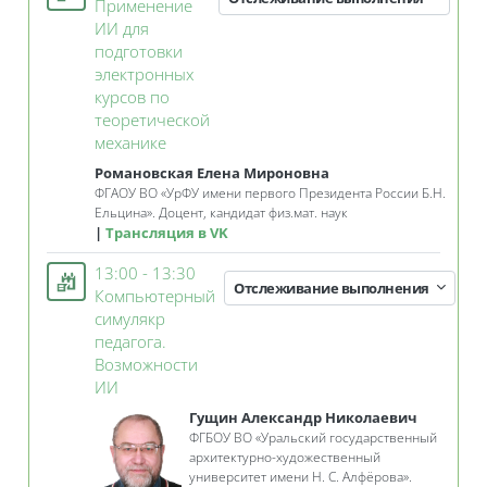
Применение
ИИ для
подготовки
электронных
курсов по
теоретической
Занятие 3KL
механике
Романовская Елена Мироновна
ФГАОУ ВО
«
УрФУ имени первого Президента России Б.Н.
Ельцина»
. Д
оцент, кандидат физ.мат. наук
Трансляция в VK
13:00 - 13:30
Отслеживание выполнения
Компьютерный
симулякр
педагога.
Возможности
Занятие 3KL
ИИ
Гущин Александр Николаевич
ФГБОУ ВО «Уральский государственный
архитектурно-художественный
университет имени Н. С. Алфёрова».