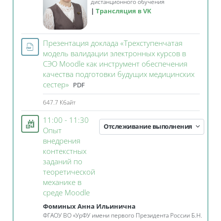
дистанционного обучения
Трансляция в VK
Презентация доклада «Трехступенчатая
модель валидации электронных курсов в
СЭО Moodle как инструмент обеспечения
качества подготовки будущих медицинских
Файл
сестер»
PDF
647.7 Кбайт
11:00 - 11:30
Отслеживание выполнения
Опыт
внедрения
контекстных
заданий по
теоретической
механике в
Занятие 3KL
среде Moodle
Фоминых Анна Ильинична
ФГАОУ ВО «УрФУ имени первого Президента России Б.Н.