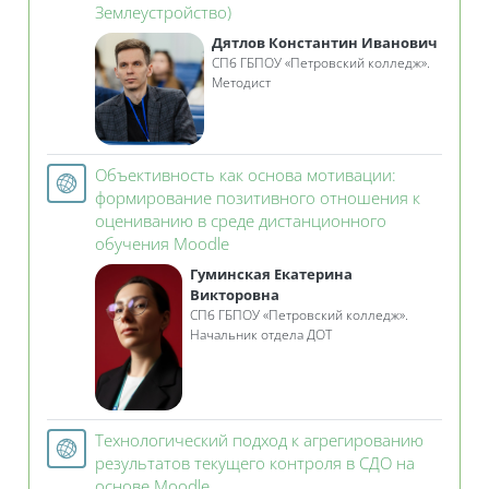
Гиперссылка
Землеустройство)
Дятлов Константин Иванович
СПб ГБПОУ «Петровский колледж».
Методист
Объективность как основа мотивации:
формирование позитивного отношения к
оцениванию в среде дистанционного
Гиперссылка
обучения Moodle
Гуминская Екатерина
Викторовна
СПб ГБПОУ «Петровский колледж».
Начальник отдела ДОТ
Технологический подход к агрегированию
результатов текущего контроля в СДО на
Гиперссылка
основе Moodle