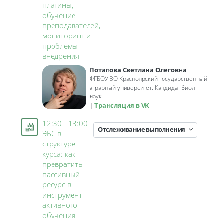
плагины,
обучение
преподавателей,
мониторинг и
проблемы
Занятие 3KL
внедрения
Потапова Светлана Олеговна
ФГБОУ ВО Красноярский государственный
аграрный университет. Кандидат биол.
наук
Трансляция в VK
12:30 - 13:00
Отслеживание выполнения
ЭБС в
структуре
курса: как
превратить
пассивный
ресурс в
инструмент
активного
Занятие 3KL
обучения