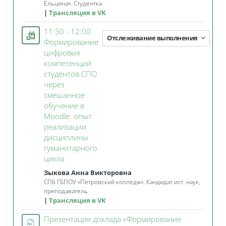
Ельцина». Студентка
Трансляция в VK
11:30 - 12:00
Отслеживание выполнения
Формирование
цифровых
компетенций
студентов СПО
через
смешанное
обучение в
Moodle: опыт
реализации
дисциплины
гуманитарного
Занятие 3KL
цикла
Зыкова Анна Викторовна
СПб ГБПОУ «Петровский колледж». Кандидат ист. наук,
преподаватель
Трансляция в VK
Презентация доклада «Формирование