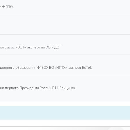
«‎‎НГПУ»
рограммы «ЭОТ», эксперт по ЭО и ДОТ
ионного образования ФГБОУ ВО «‎‎НГПУ», эксперт EdTek
и первого Президента России Б.Н. Ельцина».