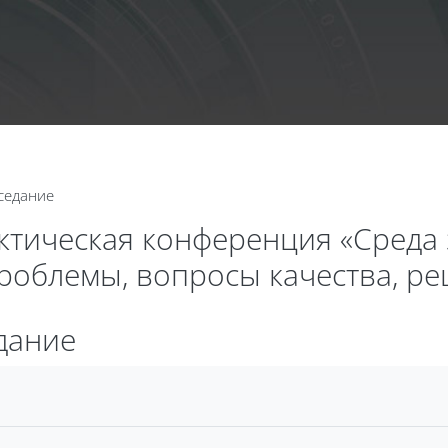
Календа
аседание
актическая конференция «Среда
проблемы, вопросы качества, р
едание