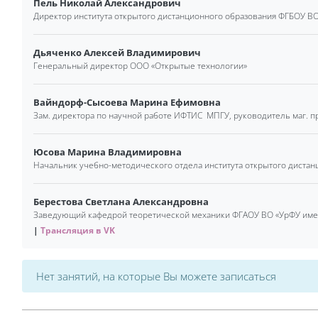
Пель Николай Александрович
Директор института открытого дистанционного образования ФГБОУ ВО 
Дьяченко Алексей Владимирович
Генеральный директор ООО «Открытые технологии»
Вайндорф-Сысоева Марина Ефимовна
Зам. директора по научной работе ИФТИС МПГУ, руководитель маг. п
Юсова Марина Владимировна
Начальник учебно-методического отдела института открытого дистанц
Берестова Светлана Александровна
Заведующий кафедрой теоретической механики ФГАОУ ВО «УрФУ имен
Трансляция в VK
Нет занятий, на которые Вы можете записаться