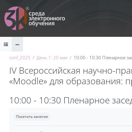
Перейти к основному содержанию
Блоки
conf_2025
День 1: 20 мая
10:00 - 10:30 Пленарное з
IV Всероссийская научно-пр
«Moodle» для образования: 
Блоки
10:00 - 10:30 Пленарное зас
Требуемые условия завершения
Посетить занятие