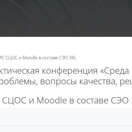
Календа
ГИС СЦОС и Moodle в составе СЭО 3KL
актическая конференция «Среда
проблемы, вопросы качества, р
С СЦОС и Moodle в составе СЭО