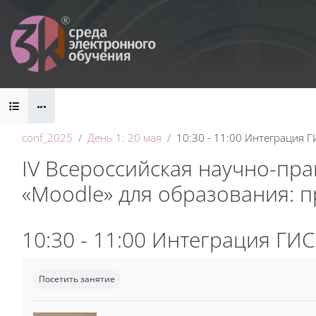
Перейти к основному содержанию
Блоки
conf_2025
День 1: 20 мая
10:30 - 11:00 Интеграция 
IV Всероссийская научно-пр
«Moodle» для образования: 
Блоки
10:30 - 11:00 Интеграция ГИ
Требуемые условия завершения
Посетить занятие