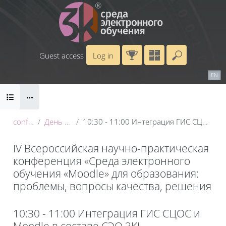
Skip to main content
Guest access
Log in
Enter your 
Calendar
Справочные материалы
RU
EN
Blocks
Маршрут внедрения
B
conf_2025
День 1: 20 мая
10:30 - 11:00 Интеграция ГИС СЦОС и Moodle в составе СЭО 3KL
IV Всероссийская научно-практическая
конференция «Среда электронного
обучения «Moodle» для образования:
проблемы, вопросы качества, решения
Blocks
10:30 - 11:00 Интеграция ГИС СЦОС и
Moodle в составе СЭО 3KL