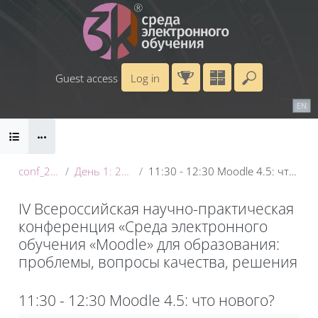
Skip to main content
Guest access
Log in
Enter your 
Calendar
Справочные материалы
RU
EN
Blocks
Маршрут внедрения
B
conf_2025
День 1: 20 мая
11:30 - 12:30 Moodle 4.5: что нового?
IV Всероссийская научно-практическая
конференция «Среда электронного
обучения «Moodle» для образования:
проблемы, вопросы качества, решения
Blocks
11:30 - 12:30 Moodle 4.5: что нового?