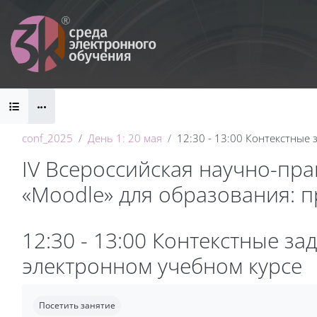
Перейти к основному содержанию
Блоки
conf_2025
День 1: 20 мая
12:30 - 13:00 Контекстные
IV Всероссийская научно-пр
«Moodle» для образования: 
Блоки
12:30 - 13:00 Контекстные з
электронном учебном курсе
Требуемые условия завершения
Посетить занятие