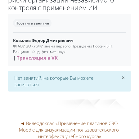
контроля с применением ИИ
Требуемые условия завершения
Посетить занятие
Ковалев Федор Дмитриевич
ФГАОУ ВО «УрФУ имени первого Президента России Б.Н.
Ельцина». Канд. физ.-мат. наук
Трансляция в VK
×
Нет занятий, на которые Вы можете
Откл
записаться
◄ Видеодоклад «Применение плагинов СЭО 
Moodle для визуализации пользовательского 
интерфейса учебного курса»