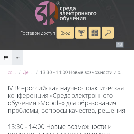
Перейти к основному содержанию
Гостевой доступ
Вход
Введите 
Календарь
Справочные материалы
RU
EN
Блоки
Маршрут внедрения
conf_2025
День 1: 20 мая
13:30 - 14:00 Новые возможности и риски организации независимого контроля с применением ИИ
IV Всероссийская научно-практическая
конференция «Среда электронного
обучения «Moodle» для образования:
проблемы, вопросы качества, решения
Блоки
13:30 - 14:00 Новые возможности и
риски организации независимого