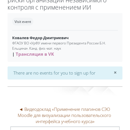
контроля с применением ИИ
Completion requirements
Visit event
Ковалев Федор Дмитриевич
ФГАОУ ВО «УрФУ имени первого Президента России Б.Н.
Ельцина». Канд. физ.-мат. наук
Трансляция в VK
×
There are no events for you to sign up for
Dismi
◄ Видеодоклад «Применение плагинов СЭО 
Moodle для визуализации пользовательского 
интерфейса учебного курса»