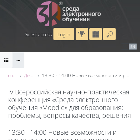
Skip to main content
Guest access
Log in
Enter your 
Calendar
Справочные материалы
RU
EN
Blocks
Маршрут внедрения
B
conf_2025
День 1: 20 мая
13:30 - 14:00 Новые возможности и риски организации независимого контроля с применением ИИ
IV Всероссийская научно-практическая
конференция «Среда электронного
обучения «Moodle» для образования:
проблемы, вопросы качества, решения
Blocks
13:30 - 14:00 Новые возможности и
риски организации независимого