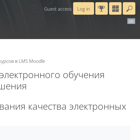
Guest access
Log in
En
ar
Справочные материалы
Маршрут внедрения
RU
EN
B
курсов в LMS Moodle
 электронного обучения
ешения
ивания качества электронных