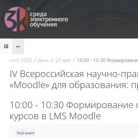
Skip to main content
Blocks
conf_2025
День 2: 21 мая
10:00 - 10:30 Формировани
IV Всероссийская научно-пр
«Moodle» для образования: 
Blocks
10:00 - 10:30 Формирование
курсов в LMS Moodle
Completion requirements
Visit event