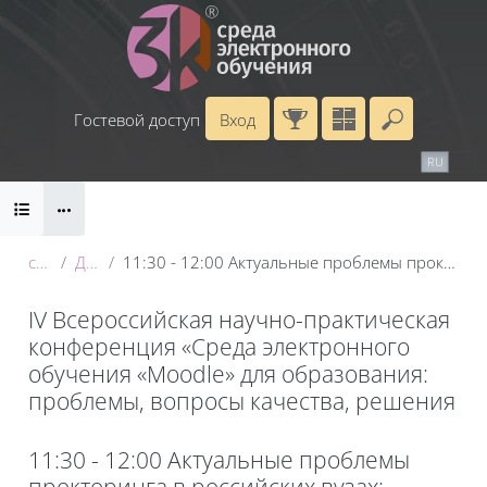
Перейти к основному содержанию
Гостевой доступ
Вход
Введите 
Календарь
Справочные материалы
RU
EN
Блоки
Маршрут внедрения
conf_2025
День 2: 21 мая
11:30 - 12:00 Актуальные проблемы прокторинга в российских вузах: популярные методы обхода системы ProctorEdu и способы противодействия
IV Всероссийская научно-практическая
конференция «Среда электронного
обучения «Moodle» для образования:
проблемы, вопросы качества, решения
Блоки
11:30 - 12:00 Актуальные проблемы
прокторинга в российских вузах: