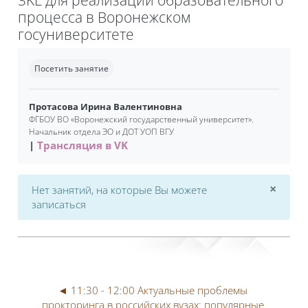
процесса в Воронежском
госуниверситете
Требуемые условия завершения
Посетить занятие
Протасова Ирина Валентиновна
ФГБОУ ВО «Воронежский государственный университет».
Начальник отдела ЭО и ДОТ УОП ВГУ
Трансляция в VK
×
Нет занятий, на которые Вы можете
Откл
записаться
◄ 11:30 - 12:00 Актуальные проблемы 
прокторинга в российских вузах: популярные 