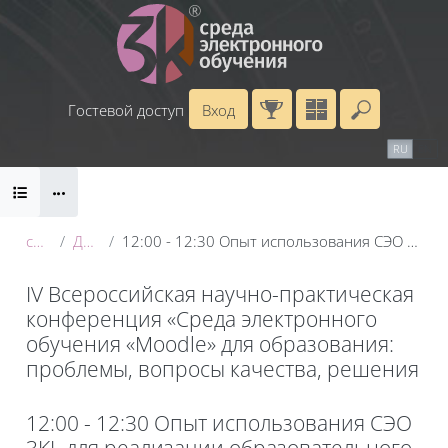
Перейти к основному содержанию
Гостевой доступ
Вход
Введите 
Календарь
Справочные материалы
RU
EN
Блоки
Маршрут внедрения
conf_2025
День 2: 21 мая
12:00 - 12:30 Опыт использования СЭО 3KL для реализации образовательного процесса в Воронежском госуниверситете
IV Всероссийская научно-практическая
конференция «Среда электронного
обучения «Moodle» для образования:
проблемы, вопросы качества, решения
Блоки
12:00 - 12:30 Опыт использования СЭО
3KL для реализации образовательного