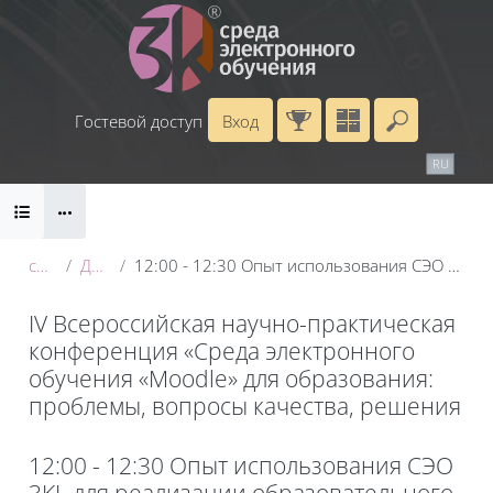
Перейти к основному содержанию
Гостевой доступ
Вход
Введите 
Календарь
Справочные материалы
RU
EN
Блоки
Маршрут внедрения
conf_2025
День 2: 21 мая
12:00 - 12:30 Опыт использования СЭО 3KL для реализации образовательного процесса в Воронежском госуниверситете
IV Всероссийская научно-практическая
конференция «Среда электронного
обучения «Moodle» для образования:
проблемы, вопросы качества, решения
Блоки
12:00 - 12:30 Опыт использования СЭО
3KL для реализации образовательного