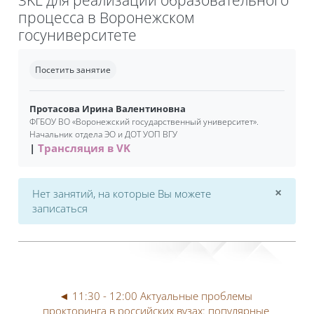
процесса в Воронежском
госуниверситете
Требуемые условия завершения
Посетить занятие
Протасова Ирина Валентиновна
ФГБОУ ВО «Воронежский государственный университет».
Начальник отдела ЭО и ДОТ УОП ВГУ
Трансляция в VK
×
Нет занятий, на которые Вы можете
Откл
записаться
◄ 11:30 - 12:00 Актуальные проблемы 
прокторинга в российских вузах: популярные 