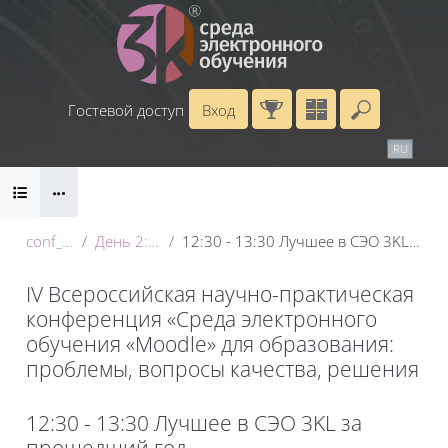
Перейти к основному содержанию
Гостевой доступ
Вход
Введите 
Календарь
Справочные материалы
RU
EN
Блоки
Маршрут внедрения
conf_2025
День 2: 21 мая
12:30 - 13:30 Лучшее в СЭО 3KL за прошедший год
IV Всероссийская научно-практическая
конференция «Среда электронного
обучения «Moodle» для образования:
проблемы, вопросы качества, решения
Блоки
12:30 - 13:30 Лучшее в СЭО 3KL за
прошедший год