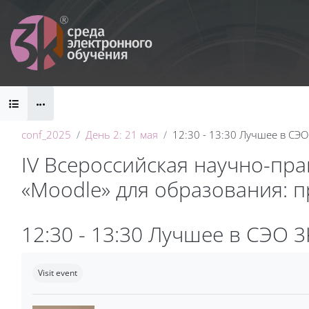
Skip to main content
Blocks
conf_2025
День 2: 21 мая
12:30 - 13:30 Лучшее в СЭ
IV Всероссийская научно-пр
«Moodle» для образования: 
Blocks
12:30 - 13:30 Лучшее в СЭО 
Completion requirements
Visit event