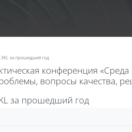
Calend
О 3KL за прошедший год
актическая конференция «Среда
проблемы, вопросы качества, р
3KL за прошедший год