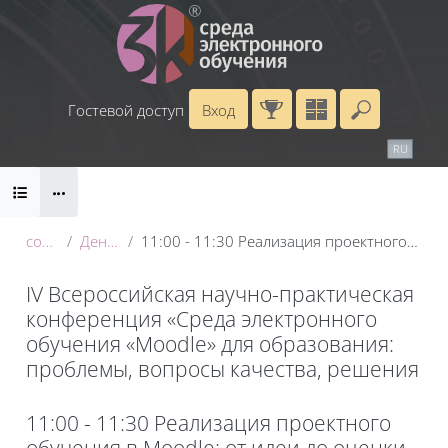
Перейти к основному содержанию
Гостевой доступ
Вход
Введите 
Календарь
Справочные материалы
RU
EN
Блоки
Маршрут внедрения
conf_2025
День 2: 21 мая
11:00 - 11:30 Реализация проектного обучения в Moodle: от идеи до оценки результатов
IV Всероссийская научно-практическая
конференция «Среда электронного
обучения «Moodle» для образования:
проблемы, вопросы качества, решения
Блоки
11:00 - 11:30 Реализация проектного
обучения в Moodle: от идеи до оценки