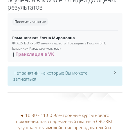
результатов
Требуемые условия завершения
Посетить занятие
Романовская Елена Мироновна
ФГАОУ ВО «УрФУ имени первого Президента России Б.Н.
Ельцина». Канд. физ.-мат. наук
Трансляция в VK
×
Нет занятий, на которые Вы можете
Откл
записаться
◄ 10:30 - 11:00 Электронные курсы нового 
поколения: как современный плагин в CЭO 3KL 
улучшает взаимодействие преподавателей и 