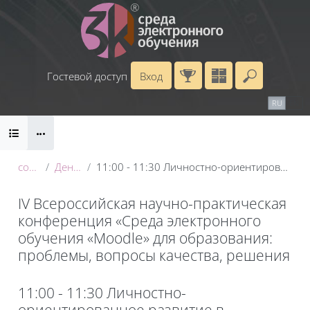
Перейти к основному содержанию
Гостевой доступ
Вход
Введите 
Календарь
Справочные материалы
RU
EN
Блоки
Маршрут внедрения
conf_2025
День 3: 22 мая
11:00 - 11:30 Личностно-ориентированное развитие в электронной образовательной среде
IV Всероссийская научно-практическая
конференция «Среда электронного
обучения «Moodle» для образования:
проблемы, вопросы качества, решения
Блоки
11:00 - 11:30 Личностно-
ориентированное развитие в