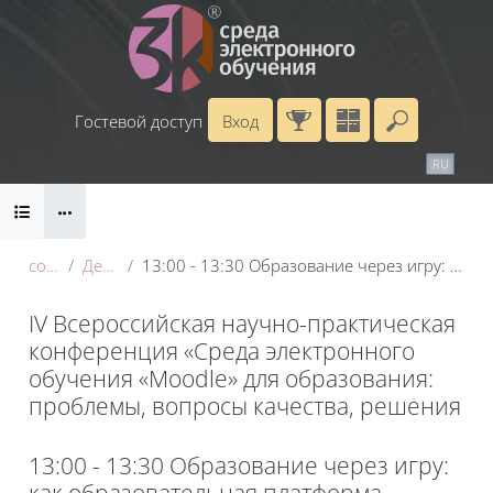
Перейти к основному содержанию
Гостевой доступ
Вход
Введите 
Календарь
Справочные материалы
RU
EN
Блоки
Маршрут внедрения
conf_2025
День 3: 22 мая
13:00 - 13:30 Образование через игру: как образовательная платформа Moodle помогает в обучении языкам
IV Всероссийская научно-практическая
конференция «Среда электронного
обучения «Moodle» для образования:
проблемы, вопросы качества, решения
Блоки
13:00 - 13:30 Образование через игру:
как образовательная платформа