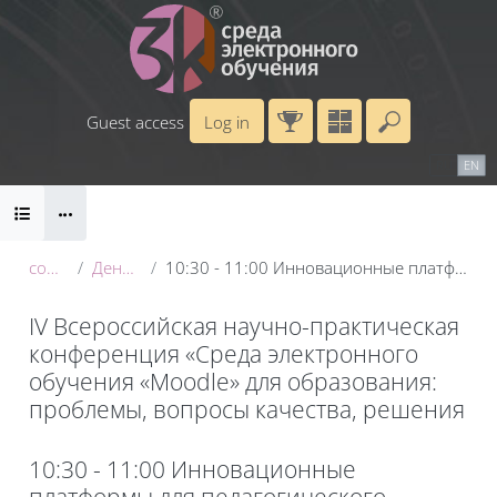
Skip to main content
Guest access
Log in
Enter your 
Calendar
Справочные материалы
RU
EN
Blocks
Маршрут внедрения
B
conf_2025
День 3: 22 мая
10:30 - 11:00 Инновационные платформы для педагогического сопровождения
IV Всероссийская научно-практическая
конференция «Среда электронного
обучения «Moodle» для образования:
проблемы, вопросы качества, решения
Blocks
10:30 - 11:00 Инновационные
платформы для педагогического