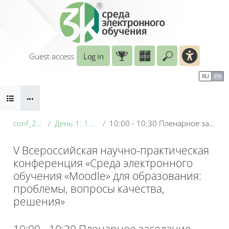
Skip to main content
Guest access
Log in
Enter your sear
Calendar
Справочные материалы
RU
EN
Blocks
Маршрут внедрения
B
conf_2026
День 1: 19 мая
10:00 - 10:30 Пленарное заседание
V Всероссийская научно-практическая
конференция «Среда электронного
обучения «Moodle» для образования:
проблемы, вопросы качества,
решения»
Blocks
10:00 - 10:30 Пленарное заседание