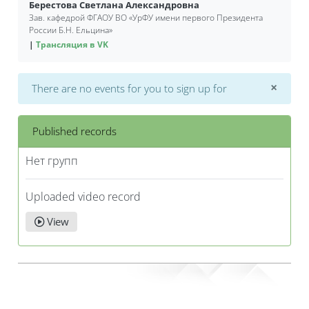
Берестова Светлана Александровна
Зав. кафедрой ФГАОУ ВО
«
УрФУ имени первого Президента
России Б.Н. Ельцина»
Трансляция в VK
×
There are no events for you to sign up for
Dismi
Published records
Нет групп
Uploaded video record
View