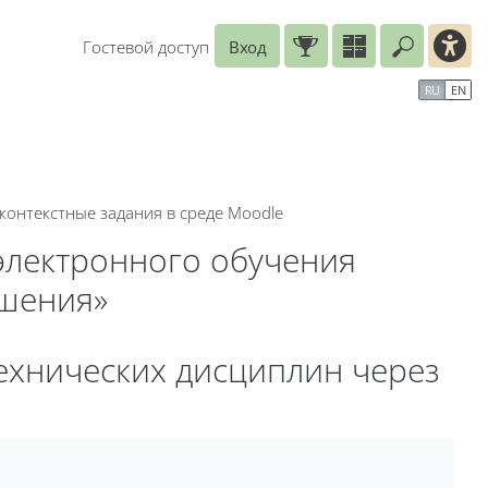
Гостевой доступ
Вход
Введите
рь
Справочные материалы
Маршрут внедрения
RU
EN
контекстные задания в среде Moodle
электронного обучения
ешения»
технических дисциплин через