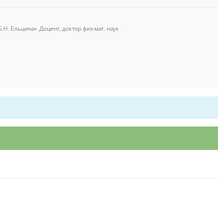
.Н. Ельцина»
.
Доцент, доктор физ-мат. наук