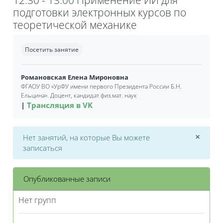
подготовки электронных курсов по
теоретической механике
Требуемые условия завершения
Посетить занятие
Романовская Елена Мироновна
ФГАОУ ВО
«
УрФУ имени первого Президента России Б.Н.
Ельцина»
. Д
оцент, кандидат физ.мат. наук
Трансляция в VK
×
Нет занятий, на которые Вы можете
Откл
записаться
Опубликованные записи
Нет групп