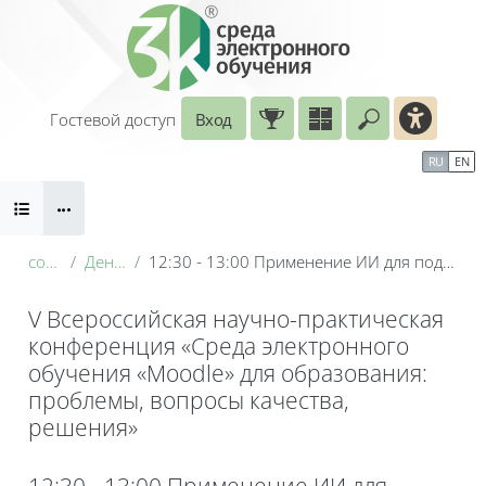
Перейти к основному содержанию
Гостевой доступ
Вход
Введите ваш
Календарь
Справочные материалы
RU
EN
Блоки
Маршрут внедрения
conf_2026
День 1: 19 мая
12:30 - 13:00 Применение ИИ для подготовки электронных курсов по теоретической механике
V Всероссийская научно-практическая
конференция «Среда электронного
обучения «Moodle» для образования:
проблемы, вопросы качества,
решения»
Блоки
12:30 - 13:00 Применение ИИ для