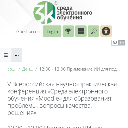
Skip to main content
Guest access
Log in
Enter your sear
Calendar
Справочные материалы
RU
EN
Blocks
Маршрут внедрения
B
conf_2026
День 1: 19 мая
12:30 - 13:00 Применение ИИ для подготовки электронных курсов по теоретической механике
V Всероссийская научно-практическая
конференция «Среда электронного
обучения «Moodle» для образования:
проблемы, вопросы качества,
решения»
Blocks
12:30 - 13:00 Применение ИИ для