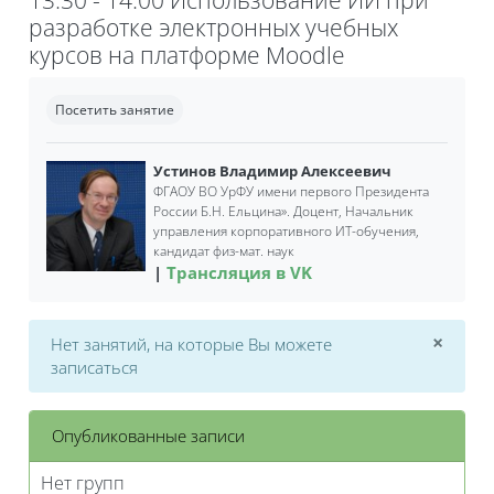
разработке электронных учебных
курсов на платформе Moodle
Требуемые условия завершения
Посетить занятие
Устинов Владимир Алексеевич
ФГАОУ ВО УрФУ имени первого Президента
России Б.Н. Ельцина».
Доцент,
Начальник
управления корпоративного ИТ-обучения,
кандидат физ-мат. наук
Трансляция в VK
×
Нет занятий, на которые Вы можете
Откл
записаться
Опубликованные записи
Нет групп