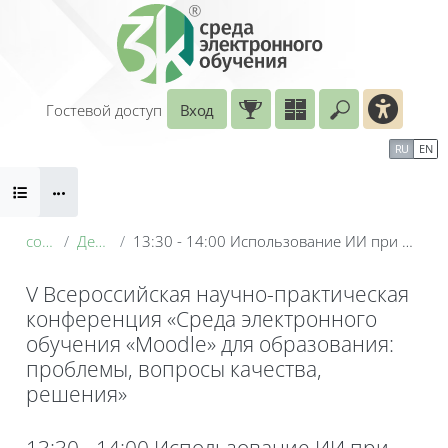
Перейти к основному содержанию
Гостевой доступ
Вход
Введите ваш
Календарь
Справочные материалы
RU
EN
Блоки
Маршрут внедрения
conf_2026
День 1: 19 мая
13:30 - 14:00 Использование ИИ при разработке электронных учебных курсов на платформе Moodle
V Всероссийская научно-практическая
конференция «Среда электронного
обучения «Moodle» для образования:
проблемы, вопросы качества,
решения»
Блоки
13:30 - 14:00 Использование ИИ при