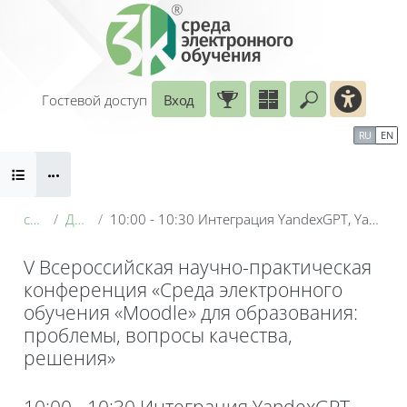
Перейти к основному содержанию
Гостевой доступ
Вход
Введите ваш
Календарь
Справочные материалы
RU
EN
Блоки
Маршрут внедрения
conf_2026
День 2: 20 мая
10:00 - 10:30 Интеграция YandexGPT, YandexART и SpeechKit в Moodle: от генерации контента к мультимодальному обучению
V Всероссийская научно-практическая
конференция «Среда электронного
обучения «Moodle» для образования:
проблемы, вопросы качества,
решения»
Блоки
10:00 - 10:30 Интеграция YandexGPT,