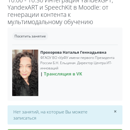
YandexART и SpeechKit в Moodle: от
генерации контента к
мультимодальному обучению
Требуемые условия завершения
Посетить занятие
Прохорова Наталья Геннадьевна
ФГАОУ ВО
«
УрФУ имени первого Президента
России Б.Н. Ельцина».
Директор Центра ИТ-
инноваций
Трансляция в VK
×
Нет занятий, на которые Вы можете
Откл
записаться