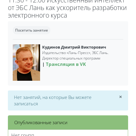
от ЭБС Лань как ускоритель разработки
электронного курса
Требуемые условия завершения
Посетить занятие
Кудинов Дмитрий Викторович
Издательство «Лань-Пресс», ЭБС Лань.
Директор специальных программ
Трансляция в VK
×
Нет занятий, на которые Вы можете
Откл
записаться
Опубликованные записи
Нет групп