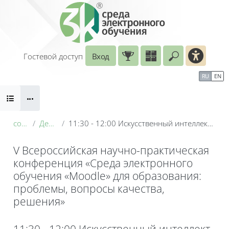
Перейти к основному содержанию
Гостевой доступ
Вход
Введите ваш
Календарь
Справочные материалы
RU
EN
Блоки
Маршрут внедрения
conf_2026
День 2: 20 мая
11:30 - 12:00 Искусственный интеллект от ЭБС Лань как ускоритель разработки электронного курса
V Всероссийская научно-практическая
конференция «Среда электронного
обучения «Moodle» для образования:
проблемы, вопросы качества,
решения»
Блоки
11:30 - 12:00 Искусственный интеллект