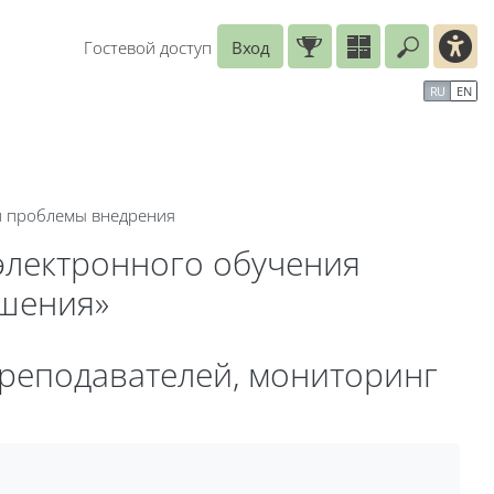
Гостевой доступ
Вход
Введите
рь
Справочные материалы
Маршрут внедрения
RU
EN
 и проблемы внедрения
электронного обучения
ешения»
 преподавателей, мониторинг