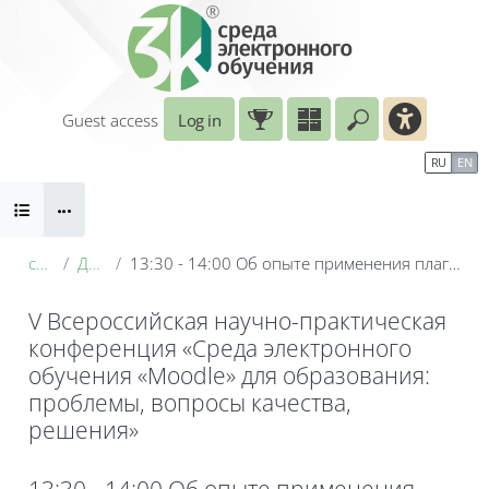
Skip to main content
Guest access
Log in
Enter your sear
Calendar
Справочные материалы
RU
EN
Blocks
Маршрут внедрения
B
conf_2026
День 2: 20 мая
13:30 - 14:00 Об опыте применения плагина Learning Map для визуализации хода освоения оцениваемых элементов в СЭО Moodle
V Всероссийская научно-практическая
конференция «Среда электронного
обучения «Moodle» для образования:
проблемы, вопросы качества,
решения»
Blocks
13:30 - 14:00 Об опыте применения