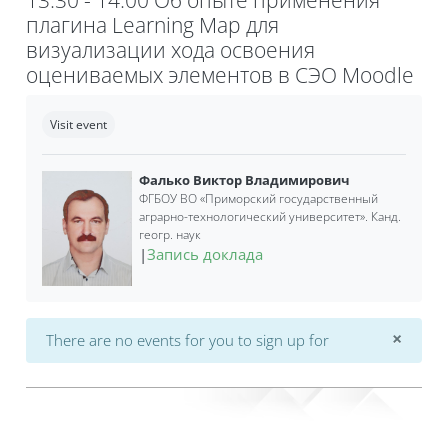
плагина Learning Map для
визуализации хода освоения
оцениваемых элементов в СЭО Moodle
Completion requirements
Visit event
Фалько Виктор Владимирович
ФГБОУ ВО «Приморский государственный
аграрно-технологический университет». Канд.
геогр. наук
|
Запись доклада
×
There are no events for you to sign up for
Dismi