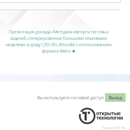
Презентация доклада «Методика импорта тестовых 
заданий, сгенерированных большими языковыми 
моделями, в среду СЭО-3KL (Moodle) с использованием 
формата Aiken» ►
Вы используете гостевой доступ
Выход
На базе СЭО 3KL