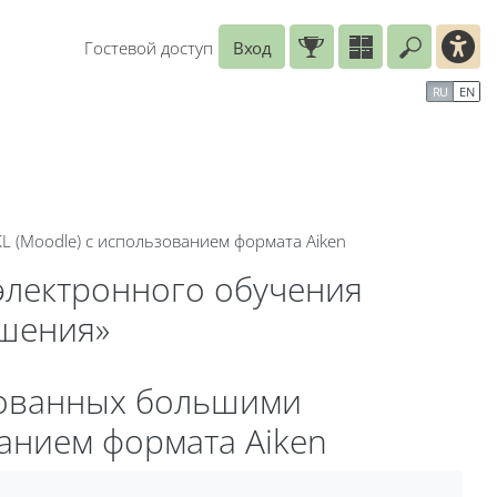
Гостевой доступ
Вход
Введите
рь
Справочные материалы
Маршрут внедрения
RU
EN
L (Moodle) с использованием формата Aiken
электронного обучения
ешения»
ированных большими
ванием формата Aiken