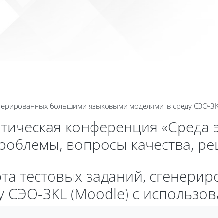
Календа
енерированных большими языковыми моделями, в среду СЭО-3K
ктическая конференция «Среда 
проблемы, вопросы качества, р
орта тестовых заданий, сгенер
у СЭО-3KL (Moodle) с использо