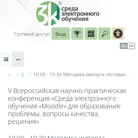
Перейти к основному содержанию
Гостевой доступ
Вход
Введите ваш
Календарь
Справочные материалы
RU
EN
Блоки
Маршрут внедрения
conf_2026
День 3: 21 мая
10:00 - 10:30 Методика импорта тестовых заданий, сгенерированных большими языковыми моделями, в среду СЭО-3KL (Moodle) с использованием формата Aiken
V Всероссийская научно-практическая
конференция «Среда электронного
обучения «Moodle» для образования:
проблемы, вопросы качества,
решения»
Блоки
10:00 - 10:30 Методика импорта