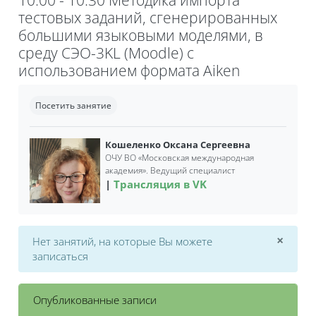
тестовых заданий, сгенерированных
большими языковыми моделями, в
среду СЭО-3KL (Moodle) с
использованием формата Aiken
Требуемые условия завершения
Посетить занятие
Кошеленко Оксана Сергеевна
ОЧУ ВО «Московская международная
академия». Ведущий специалист
Трансляция в VK
×
Нет занятий, на которые Вы можете
Откл
записаться
Опубликованные записи