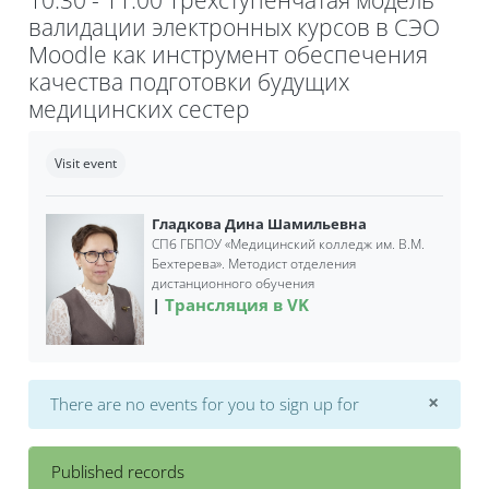
валидации электронных курсов в СЭО
Moodle как инструмент обеспечения
качества подготовки будущих
медицинских сестер
Completion requirements
Visit event
Гладкова Дина Шамильевна
СПб ГБПОУ «Медицинский колледж им. В.М.
Бехтерева». Методист отделения
дистанционного обучения
Трансляция в VK
×
There are no events for you to sign up for
Dismi
Published records