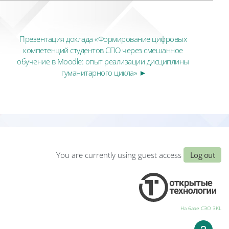
Презентация доклада «Формирование цифровых 
компетенций студентов СПО через смешанное 
обучение в Moodle: опыт реализации дисциплины 
гуманитарного цикла» ►
You are currently using guest access
Log out
На базе СЭО 3KL