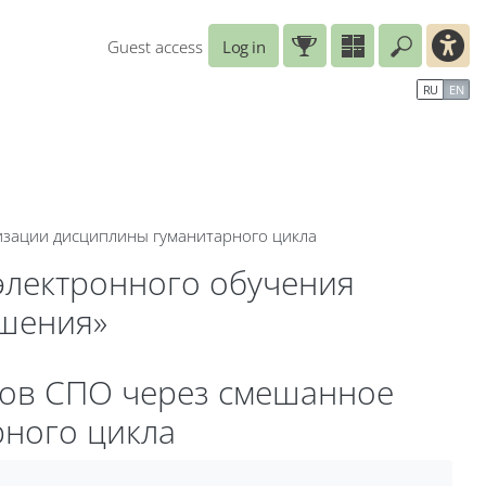
Guest access
Log in
Enter you
ar
Справочные материалы
Маршрут внедрения
RU
EN
B
изации дисциплины гуманитарного цикла
электронного обучения
ешения»
тов СПО через смешанное
рного цикла