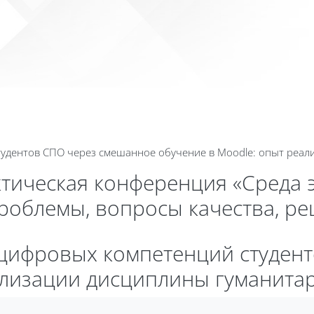
Calend
тудентов СПО через смешанное обучение в Moodle: опыт реал
ктическая конференция «Среда 
проблемы, вопросы качества, р
 цифровых компетенций студен
ализации дисциплины гуманита