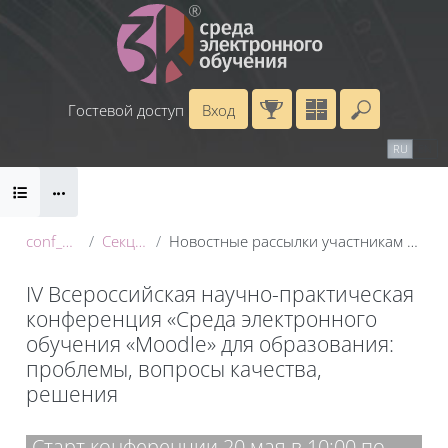
Перейти к основному содержанию
Гостевой доступ
Вход
Введите 
Календарь
Справочные материалы
RU
EN
Блоки
Маршрут внедрения
conf_2025
Секция 1
Новостные рассылки участникам конференции
IV Всероссийская научно-практическая
конференция «Среда электронного
обучения «Moodle» для образования:
проблемы, вопросы качества,
решения
Блоки
Старт конференции 20 мая в 10:00 по