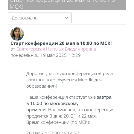
МСК!
Режим отображения
Старт конференции 20 мая в 10:00 по МСК!
Количество ответов: 0
от
Святогорская Наталья Владимировна
-
понедельник, 19 мая 2025, 12:29
Дорогие участники конференции «Среда
электронного обучения Moodle для
образования»!
Наша конференция стартует уже
завтра,
в
10:00 по московскому
времени.
Напоминаем, что конференция
продлится 3 дня: 20, 21 и 22 мая.
Время конференции (по МСК):
20 мая - с 10:00 до 14:30,