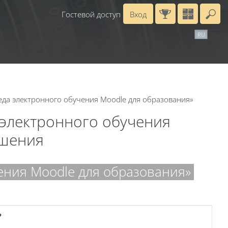
Гостевой доступ
Вход
Вв
рь
Справочные материалы
Маршрут внедрения
RU
EN
да электронного обучения Moodle для образования»
 электронного обучения
ешения
ения Moodle для образования»
»