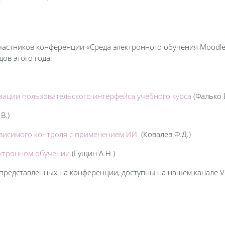
частников конференции «Среда электронного обучения Moodl
ов этого года:
зации пользовательского интерфейса учебного курса
(Фалько В
В.)
висимого контроля с применением ИИ
(Ковалев Ф.Д.)
ектронном обучении
(Гущин А.Н.)
, представленных на конференции, доступны на нашем канале 