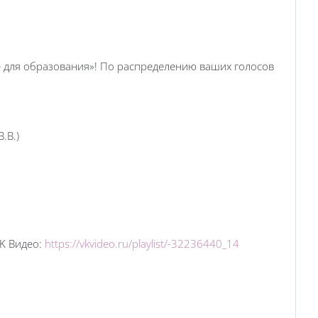
e для образования»! По распределению ваших голосов
.В.)
VK Видео:
https://vkvideo.ru/playlist/-32236440_14