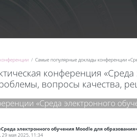
Календа
 конференции
Самые популярные доклады конференции «Сре
актическая конференция «Среда
проблемы, вопросы качества, р
еренции «Среда электронного обуч
реда электронного обучения Moodle для образования
, 29 мая 2025, 11:34