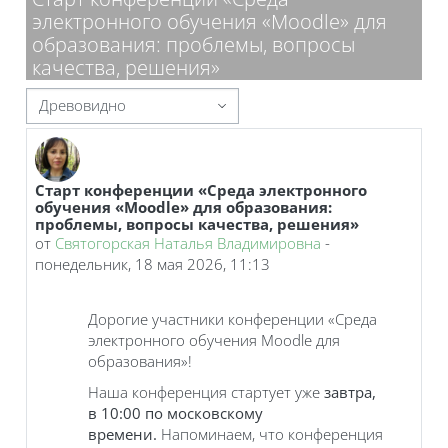
электронного обучения «Moodle» для
образования: проблемы, вопросы
качества, решения»
Режим отображения
Старт конференции «Среда электронного
Количество ответов: 0
обучения «Moodle» для образования:
проблемы, вопросы качества, решения»
от
Святогорская Наталья Владимировна
-
понедельник, 18 мая 2026, 11:13
Дорогие участники конференции «Среда
электронного обучения Moodle для
образования»!
Наша конференция стартует уже
завтра,
в
10:00 по московскому
времени.
Напоминаем, что конференция