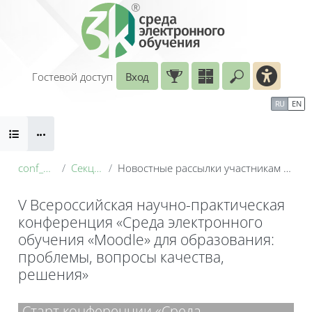
Перейти к основному содержанию
Гостевой доступ
Вход
Введите ваш
Календарь
Справочные материалы
RU
EN
Блоки
Маршрут внедрения
conf_2026
Секция 1
Новостные рассылки участникам конференции
V Всероссийская научно-практическая
конференция «Среда электронного
обучения «Moodle» для образования:
проблемы, вопросы качества,
решения»
Блоки
Старт конференции «Среда