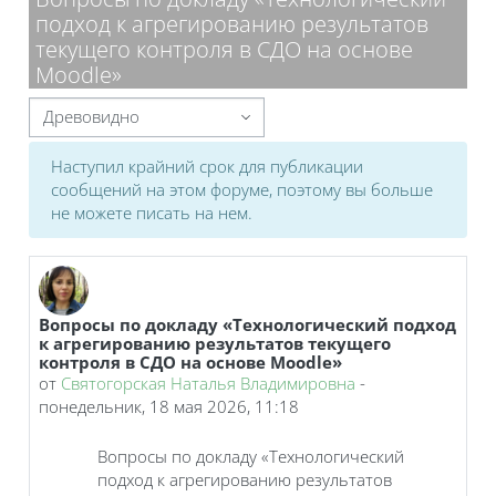
подход к агрегированию результатов
текущего контроля в СДО на основе
Moodle»
Режим отображения
Наступил крайний срок для публикации
сообщений на этом форуме, поэтому вы больше
не можете писать на нем.
Вопросы по докладу «Технологический подход
Количество ответов: 1
к агрегированию результатов текущего
контроля в СДО на основе Moodle»
от
Святогорская Наталья Владимировна
-
понедельник, 18 мая 2026, 11:18
Вопросы по докладу «Технологический
подход к агрегированию результатов