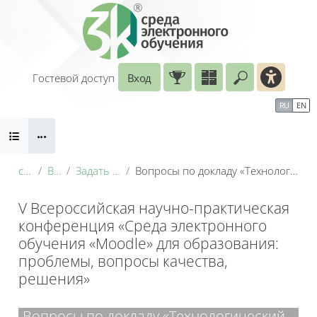
Перейти к основному содержанию
Гостевой доступ
Вход
Введите ваш
Календарь
Справочные материалы
RU
EN
Блоки
Маршрут внедрения
conf_2026
Видеодоклады
Задать вопрос по теме видеодоклада
Вопросы по докладу «Технологический подход к агрегированию результатов текущего контроля в СДО на основе Moodle»
V Всероссийская научно-практическая
конференция «Среда электронного
обучения «Moodle» для образования:
проблемы, вопросы качества,
решения»
Блоки
Вопросы по докладу «Технологический