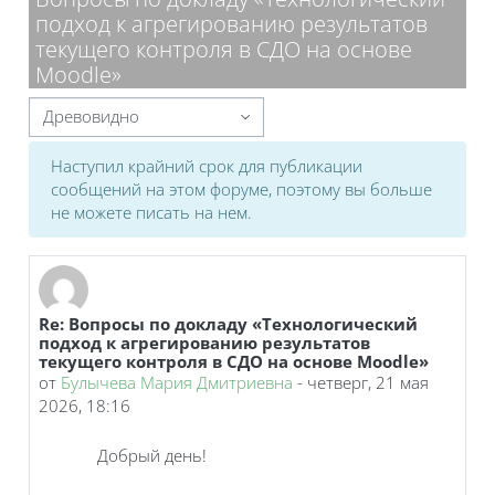
подход к агрегированию результатов
текущего контроля в СДО на основе
Moodle»
Режим отображения
Наступил крайний срок для публикации
сообщений на этом форуме, поэтому вы больше
не можете писать на нем.
Re: Вопросы по докладу «Технологический
Количество ответов: 0
подход к агрегированию результатов
текущего контроля в СДО на основе Moodle»
от
Булычева Мария Дмитриевна
-
четверг, 21 мая
2026, 18:16
Добрый день!