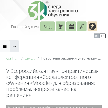
Перейти к основному содержанию
Гостевой доступ
Вход
Введите ваш
Календарь
Справочные материалы
RU
EN
Блоки
Маршрут внедрения
conf_2026
Секция 1
Новостные рассылки участникам конференции
V Всероссийская научно-практическая
конференция «Среда электронного
обучения «Moodle» для образования:
проблемы, вопросы качества,
решения»
Блоки
Второй день конференции стартует в