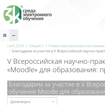
Перейти к основному содержанию
Блоки
conf_2026
Секция 1
Новостные рассылки участникам
Благодарим за участие в V Всероссийской научно-пра
V Всероссийская научно-пра
«Moodle» для образования: 
Блоки
Благодарим за участие в V Всер
обучения Moodle для образовани
Режим отображения