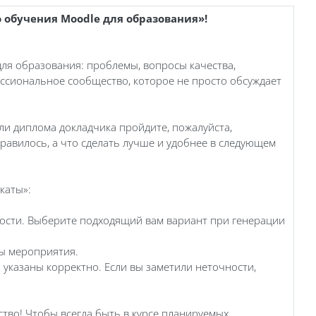
 обучения Moodle для образования»!
ля образования: проблемы, вопросы качества,
ссиональное сообщество, которое не просто обсуждает
и диплома докладчика пройдите, пожалуйста,
нравилось, а что сделать лучше и удобнее в следующем
каты»:
жности. Выберите подходящий вам вариант при генерации
ты мероприятия.
 указаны корректно. Если вы заметили неточности,
ство! Чтобы всегда быть в курсе планируемых