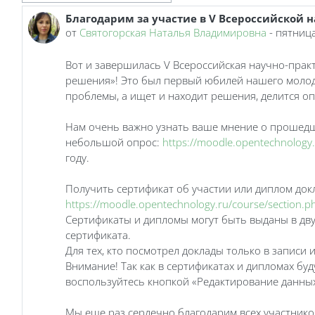
Благодарим за участие в V Всероссийской 
Количество ответов: 0
от
Святогорская Наталья Владимировна
-
пятница
Вот и завершилась V Всероссийская научно-прак
решения»! Это был первый юбилей нашего молодо
проблемы, а ищет и находит решения, делится о
Нам очень важно узнать ваше мнение о прошедш
небольшой опрос:
https://moodle.opentechnology
году.
Получить сертификат об участии или диплом док
https://moodle.opentechnology.ru/course/section.
Сертификаты и дипломы могут быть выданы в дву
сертификата.
Для тех, кто посмотрел доклады только в записи
Внимание! Так как в сертификатах и дипломах бу
воспользуйтесь кнопкой «Редактирование данных
Мы еще раз сердечно благодарим всех участников