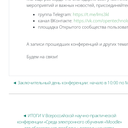
мероприятий и важных новостей, присоединяйтесь
группа Telegram:
https://t.me/lms3kl
канал ВКонтакте:
https://vk.com/opentechnol
площадка Открытого сообщества пользова
А записи прошедших конференций и других тема
Будем на связи!
◄ Заключительный день конференции: начало в 10:00 по 
◄ ИТОГИ V Всероссийской научно-практической 
конференции «Среда электронного обучения «Moodle» 
для образования: проблемы, вопросы качества, 