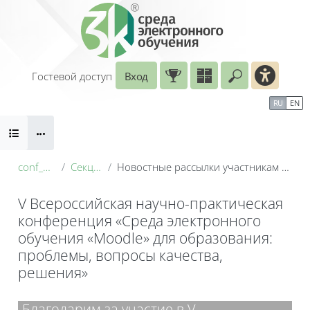
Перейти к основному содержанию
Гостевой доступ
Вход
Введите ваш
Календарь
Справочные материалы
RU
EN
Блоки
Маршрут внедрения
conf_2026
Секция 1
Новостные рассылки участникам конференции
V Всероссийская научно-практическая
конференция «Среда электронного
обучения «Moodle» для образования:
проблемы, вопросы качества,
решения»
Блоки
Благодарим за участие в V