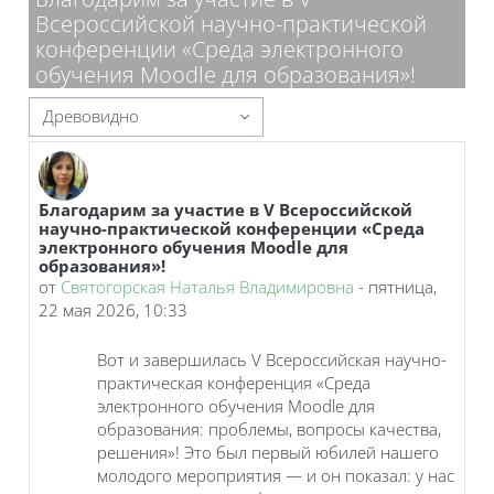
Всероссийской научно-практической
конференции «Среда электронного
обучения Moodle для образования»!
Режим отображения
Благодарим за участие в V Всероссийской
Количество ответов: 0
научно-практической конференции «Среда
электронного обучения Moodle для
образования»!
от
Святогорская Наталья Владимировна
-
пятница,
22 мая 2026, 10:33
Вот и завершилась V Всероссийская научно-
практическая конференция «Среда
электронного обучения Moodle для
образования: проблемы, вопросы качества,
решения»! Это был первый юбилей нашего
молодого мероприятия — и он показал: у нас