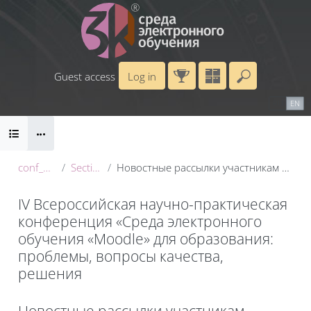
Skip to main content
Guest access
Log in
Enter your 
Calendar
Справочные материалы
RU
EN
Blocks
Маршрут внедрения
B
conf_2025
Section 1
Новостные рассылки участникам конференции
IV Всероссийская научно-практическая
конференция «Среда электронного
обучения «Moodle» для образования:
проблемы, вопросы качества,
решения
Blocks
Новостные рассылки участникам