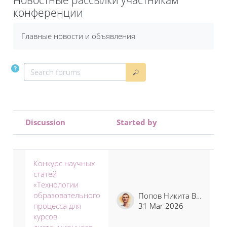
конференции
Completion requirements
Главные новости и объявления
Search forums
Search forums
Discussion
Started by
La
Status
List of discussions. Showing 12 of 1
Конкурс научных
статей
«Технологии
образовательного
Попов Никита Владимирович
процесса для
31 Mar 2026
курсов
дистанционного