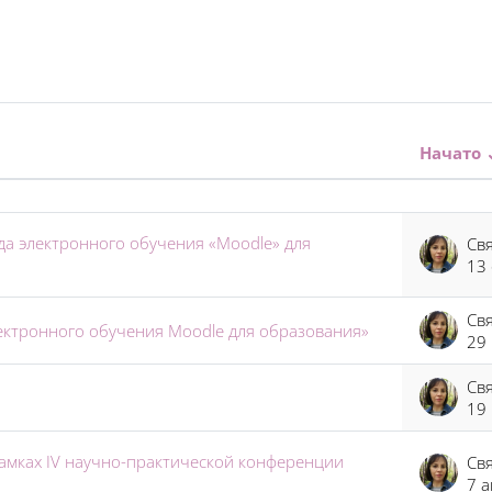
Начато
2 из 12 обсуждений
да электронного обучения «Moodle» для
13 
ктронного обучения Moodle для образования»
29
19
рамках IV научно-практической конференции
7 а