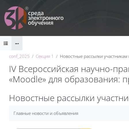
Перейти к основному содержанию
Блоки
conf_2025
Секция 1
Новостные рассылки участникам
IV Всероссийская научно-пр
«Moodle» для образования: 
Блоки
Новостные рассылки участн
Требуемые условия завершения
Главные новости и объявления