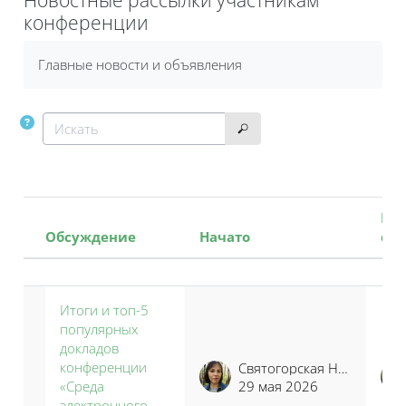
конференции
Требуемые условия завершения
Главные новости и объявления
Искать
Искать
По
Обсуждение
Начато
со
Статус
Список обсуждений. Показано 10
Итоги и топ-5
популярных
докладов
конференции
Святогорская Наталья Владимировна
«Среда
29 мая 2026
электронного