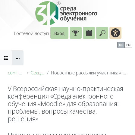
Перейти к основному содержанию
Гостевой доступ
Вход
Введите ваш
Календарь
Справочные материалы
RU
EN
Блоки
Маршрут внедрения
conf_2026
Секция 1
Новостные рассылки участникам конференции
V Всероссийская научно-практическая
конференция «Среда электронного
обучения «Moodle» для образования:
проблемы, вопросы качества,
решения»
Блоки
Новостные рассылки участникам