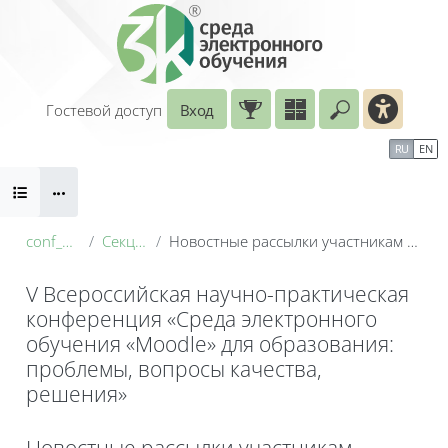
Перейти к основному содержанию
Гостевой доступ
Вход
Введите ваш
Календарь
Справочные материалы
RU
EN
Блоки
Маршрут внедрения
conf_2026
Секция 1
Новостные рассылки участникам конференции
V Всероссийская научно-практическая
конференция «Среда электронного
обучения «Moodle» для образования:
проблемы, вопросы качества,
решения»
Блоки
Новостные рассылки участникам