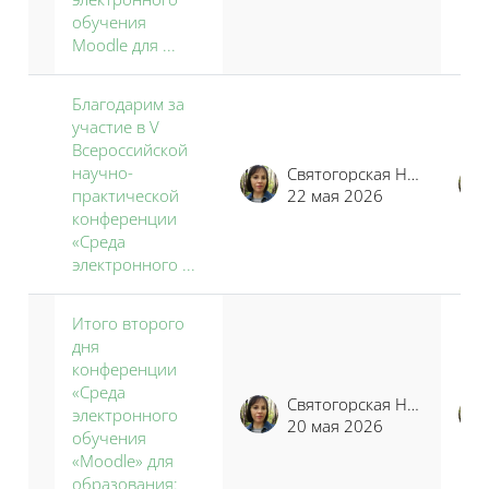
обучения
Moodle для ...
Благодарим за
участие в V
Всероссийской
научно-
Святогорская Наталья Владимировна
практической
22 мая 2026
конференции
«Среда
электронного ...
Итого второго
дня
конференции
«Среда
Святогорская Наталья Владимировна
электронного
20 мая 2026
обучения
«Moodle» для
образования: