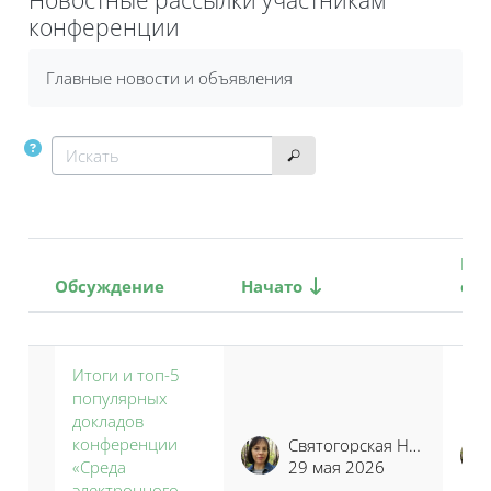
конференции
Требуемые условия завершения
Главные новости и объявления
Искать
Искать
По
Обсуждение
Начато
со
Статус
Список обсуждений. Показано 10
Итоги и топ-5
популярных
докладов
конференции
Святогорская Наталья Владимировна
«Среда
29 мая 2026
электронного