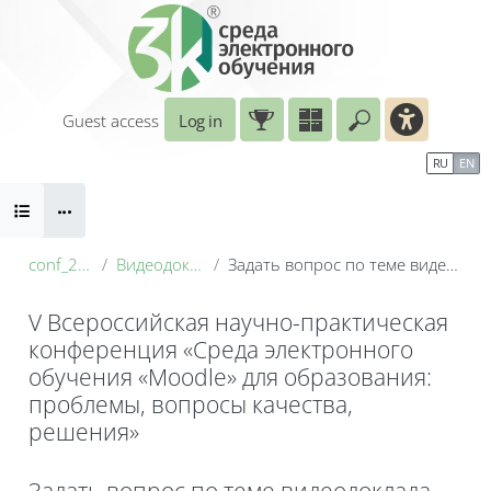
Skip to main content
Guest access
Log in
Enter your sear
Calendar
Справочные материалы
RU
EN
Blocks
Маршрут внедрения
B
conf_2026
Видеодоклады
Задать вопрос по теме видеодоклада
V Всероссийская научно-практическая
конференция «Среда электронного
обучения «Moodle» для образования:
проблемы, вопросы качества,
решения»
Blocks
Задать вопрос по теме видеодоклада