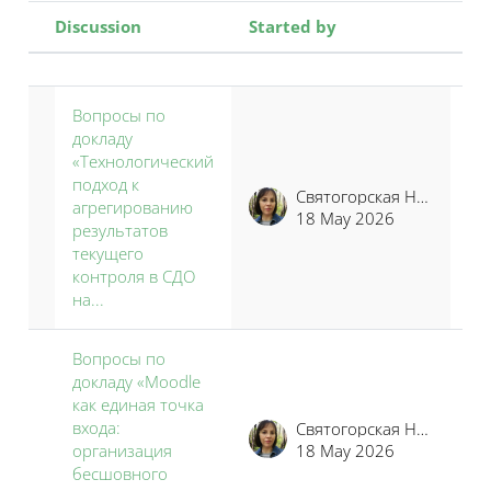
Discussion
Started by
La
Status
List of discussions. Showing 5 of 5 
Вопросы по
докладу
«Технологический
подход к
Святогорская Наталья Владимировна
агрегированию
18 May 2026
результатов
текущего
контроля в СДО
на...
Вопросы по
докладу «Moodle
как единая точка
входа:
Святогорская Наталья Владимировна
организация
18 May 2026
бесшовного